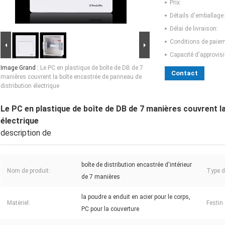
Prix:
Détails d'emballage:
Délai de livraison:
Conditions de paiem
Capacité d'approvis
Image Grand :
Le PC en plastique de boîte de DB de 7
Contact
manières couvrent la boîte encastrée de panneau de
distribution électrique
Le PC en plastique de boîte de DB de 7 manières couvrent l
électrique
description de
boîte de distribution encastrée d'intérieur
Nom de produit:
Type d
de 7 manières
la poudre a enduit en acier pour le corps,
Matériel:
Festin 
PC pour la couverture