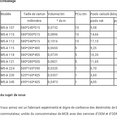
Emballage
Modèle
Taille de carton
Volume/ctn
PCs/ctn
Poids calculé (ki
millimètre
³ de m
poids net
po
M5-A 107
580*245*515
0,0732
10
9,58
M5-A 110
580*300*515
0,0896
10
14,66
M5-A 112
580*340*515
0,1016
10
17,10
M5-A 115
580*280*400
0,0650
5
9,25
M5-A 118
580*280*455
0,0739
5
10,20
M5-A 121
580*280*505
0,0821
5
11,65
M5-A 224
505*165*390
0,0325
1
6,70
M5-A 230
525*160*425
0,0357
1
3,60
M5-A 345
695*160*425
0,0473
1
4,05
Au sujet de nous
Vous aimez est un fabricant expérimenté et digne de confiance des électricités de bas
commutateur, unités du consommateur de MCB avec des services d'OEM et d'ODM