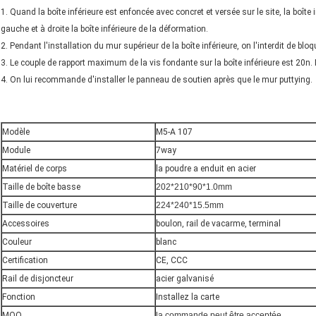
1. Quand la boîte inférieure est enfoncée avec concret et versée sur le site, la boît
gauche et à droite la boîte inférieure de la déformation.
2. Pendant l'installation du mur supérieur de la boîte inférieure, on l'interdit de bloqu
3. Le couple de rapport maximum de la vis fondante sur la boîte inférieure est 20n.
4. On lui recommande d'installer le panneau de soutien après que le mur puttying.
Modèle
M5-A 107
Module
7way
Matériel de corps
la poudre a enduit en acier
Taille de boîte basse
202*210*90*1.0mm
Taille de couverture
224*240*15.5mm
Accessoires
boulon, rail de vacarme, terminal
Couleur
blanc
Certification
CE, CCC
Rail de disjoncteur
acier galvanisé
Fonction
Installez la carte
MOQ
la commande peut être acceptée