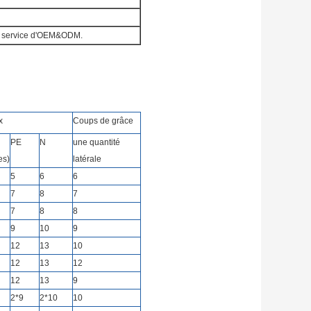
 le service d'OEM&ODM.
x
Coups de grâce
PE
N
une quantité
es)
latérale
5
6
6
7
8
7
7
8
8
9
10
9
12
13
10
12
13
12
12
13
9
2*9
2*10
10