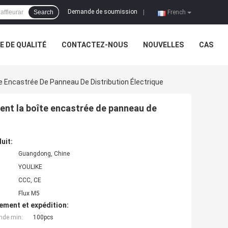
Demande de soumission
Search
|
French
 DE QUALITÉ
CONTACTEZ-NOUS
NOUVELLES
CAS
e Encastrée De Panneau De Distribution Électrique
rent la boîte encastrée de panneau de
uit:
Guangdong, Chine
YOULIKE
CCC, CE
Flux M5
ement et expédition:
nde min:
100pcs