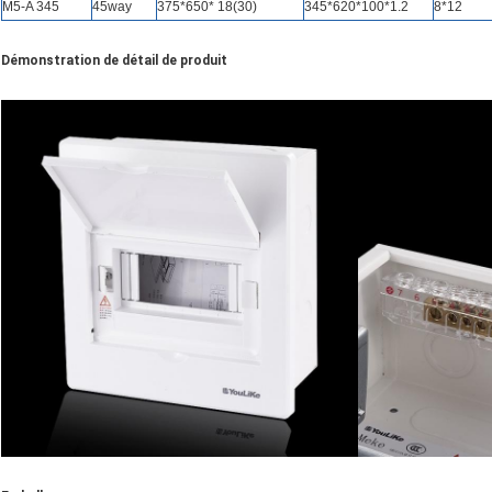
M5-A 345
45way
375*650* 18(30)
345*620*100*1.2
8*12
Démonstration de détail de produit
SOUMETTRE