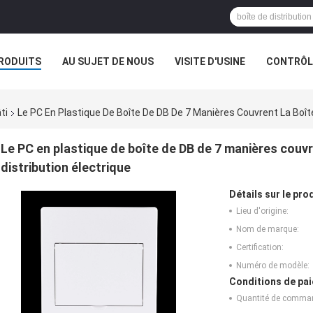
RODUITS
AU SUJET DE NOUS
VISITE D'USINE
CONTRÔLE
ti
Le PC En Plastique De Boîte De DB De 7 Manières Couvrent La Boît
Le PC en plastique de boîte de DB de 7 manières couv
distribution électrique
Détails sur le prod
Lieu d'origine:
Nom de marque:
Certification:
Numéro de modèle:
Conditions de pai
Quantité de comma