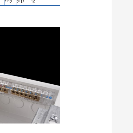
2*12
2*13
10