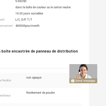
5-50USD
dans la boîte de couleur ou le carton neutre
10-20 jours ouvrables
ent:
L/C, D/P, T/T
ionnement:
400000pcs/month
a boîte encastrée de panneau de distribution
non opaque
e fenêtre:
Revêtement de poudre
extérieur: