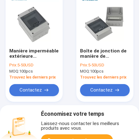
Manière imperméable
Boîte de jonction de
extérieure
manière de
électronique de la
l'approbation 5 de
Prix:
5-50USD
Prix:
5-50USD
boîte 5 d'IP65 MCB
ccc, boîte extérieure
MOQ:
100pcs
MOQ:
100pcs
antipoussière
d'unité du
consommateur
Trouvez les derniers prix
Trouvez les derniers prix
antipoussière
Contactez
Contactez
Économisez votre temps
Laissez-nous contacter les meilleurs
produits avec vous.