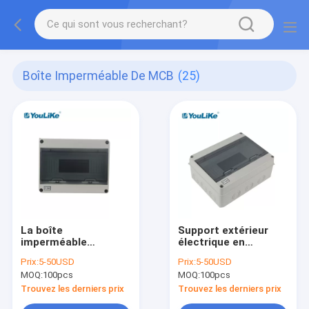
Boîte Imperméable De MCB
(25)
La boîte
Support extérieur
imperméable
électrique en
antipoussière de
plastique
Prix:
5-50USD
Prix:
5-50USD
MCB, surface de
imperméable de mur
MOQ:
100pcs
MOQ:
100pcs
boîte de jonction de
de boîte de briseur
12 manières a monté
avec la manière 12
Trouvez les derniers prix
Trouvez les derniers prix
réglable