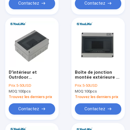
Contactez
Contactez
D'intérieur et
Boîte de jonction
Outrdoor
montée extérieure de
imperméabilisez le
distribution d'énergie
Prix:
5-50USD
Prix:
5-50USD
plastique de manière
IP65, 8 plastique de
MOQ:
100pcs
MOQ:
100pcs
de la boîte 8 de MCB
boîte de la manière
avec le rail de
MCB
Trouvez les derniers prix
Trouvez les derniers prix
vacarme
Contactez
Contactez