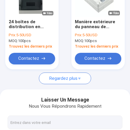
Visite d'usine
Contrôle de qualité
24 boîtes de
Manière extérieure
distribution en
du panneau de
Contactez-nous
plastique
distribution de MCB
Prix:
5-50USD
Prix:
5-50USD
imperméable
12
MOQ:
100pcs
MOQ:
100pcs
extérieure du
Nouvelles
courant électrique
Trouvez les derniers prix
Trouvez les derniers prix
MCB de manière
Cas
Contactez
Contactez
Regardez plus
Boîte de distribution de MCB
Boîte en plastique de MCB
Laisser Un Message
Nous Vous Répondrons Rapidement
10 boîte de la manière MCB
Boîte monophasé MCB