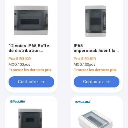
12 voies IP65 Boîte
IP65
de distribution
imperméabilisent la
étanche et
boîte de jonction de
Prix:
5-50USD
Prix:
5-50USD
antipoussière MCB
4 manières, 4 boîte
MOQ:
100pcs
MOQ:
100pcs
BOX ABS PC Material
de clôture de
Polonais MCB
Trouvez les derniers prix
Trouvez les derniers prix
extérieure
Contactez
Contactez
Maison
Produits
Au sujet de nous