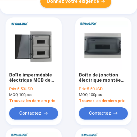
Donnez votre exigence
Boîte imperméable
Boîte de jonction
électrique MCB de
électrique montée
distribution d'énergie
par surface 18ways
Prix:
5-50USD
Prix:
5-50USD
de manières
pour le commutateur
MOQ:
100pcs
MOQ:
100pcs
extérieures du
d'air
disjoncteur 24
Trouvez les derniers prix
Trouvez les derniers prix
Contactez
Contactez