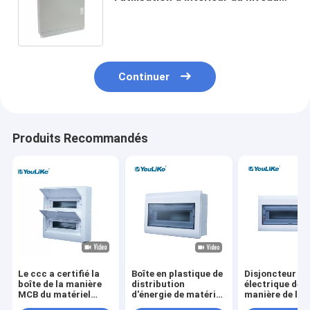
IP40 de boîte électrique en acier
enduite en métal
Continuer
Produits Recommandés
Le ccc a certifié la
Boîte en plastique de
Disjoncteur
boîte de la manière
distribution
électrique de
MCB du matériel
d'énergie de matériel
manière de la 
électrique 28, le
électrique de boîte
de distributio