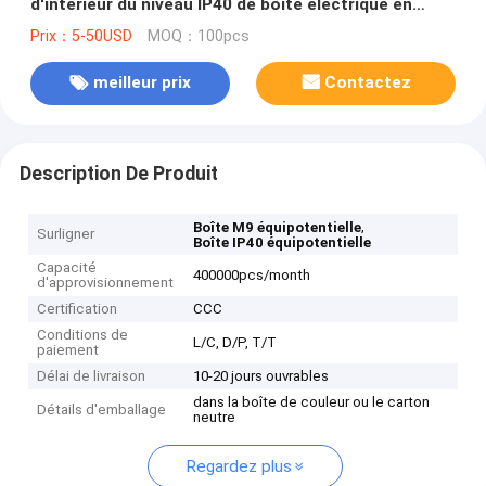
d'intérieur du niveau IP40 de boîte électrique en
acier enduite en métal
Prix：5-50USD
MOQ：100pcs
meilleur prix
Contactez
Description De Produit
,
Boîte M9 équipotentielle
Surligner
Boîte IP40 équipotentielle
Capacité
400000pcs/month
d'approvisionnement
Certification
CCC
Conditions de
L/C, D/P, T/T
paiement
Délai de livraison
10-20 jours ouvrables
dans la boîte de couleur ou le carton
Détails d'emballage
neutre
Regardez plus