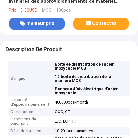
manières des approvisionnements de matériel
électrique
Prix：5-50USD
MOQ：100pcs
meilleur prix
Contactez
Description De Produit
Boîte de distribution de l'acier
inoxydable MCB
,
12 boîte de distribution de la
Surligner
manière MCB
,
Panneau 400v électrique d'acier
inoxydable
Capacité
400000pcs/month
d'approvisionnement
Certification
CCC, CE
Conditions de
L/C, D/P, T/T
paiement
Délai de livraison
10-20 jours ouvrables