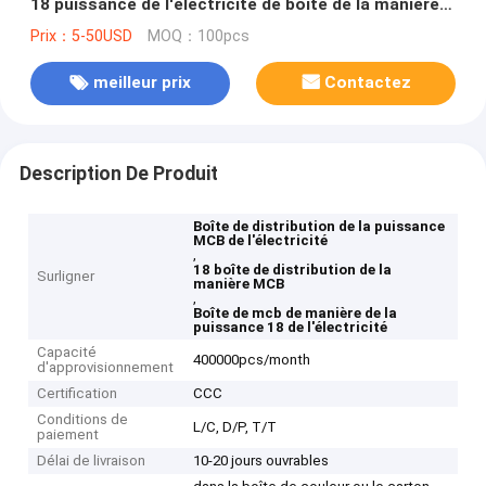
18 puissance de l'électricité de boîte de la manière
MCB
Prix：5-50USD
MOQ：100pcs
meilleur prix
Contactez
Description De Produit
Boîte de distribution de la puissance
MCB de l'électricité
,
18 boîte de distribution de la
Surligner
manière MCB
,
Boîte de mcb de manière de la
puissance 18 de l'électricité
Capacité
400000pcs/month
d'approvisionnement
Certification
CCC
Conditions de
L/C, D/P, T/T
paiement
Délai de livraison
10-20 jours ouvrables