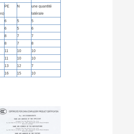
PE
N
une quantité
es)
latérale
6
5
5
6
5
6
8
7
7
8
7
8
11
10
10
11
10
10
13
12
7
16
15
10