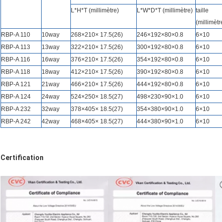
L*H*T (millimètre)
L*W*D*T (millimètre)
taille
(millimètr
RBP-A 110
10way
268×210× 17.5(26)
246×192×80×0.8
6×10
RBP-A
113
13way
322×210× 17.5(26)
300×192×80×0.8
6×10
RBP-A
116
16way
376×210× 17.5(26)
354×192×80×0.8
6×10
RBP-A
118
18way
412×210× 17.5(26)
390×192×80×0.8
6×10
RBP-A
121
21way
466×210× 17.5(26)
444×192×80×0.8
6×10
RBP-A
124
24way
524×250× 18.5(27)
498×230×90×1.0
6×10
RBP-A
232
32way
378×405× 18.5(27)
354×380×90×1.0
6×10
RBP-A
242
42way
468×405× 18.5(27)
444×380×90×1.0
6×10
Certification