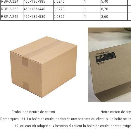
RBP-A 124
460×135×385
0,0240
1
5,40
RBP-A 232
460×135×440
0,0273
1
6,70
RBP-A 242
460×135×530
0,0329
1
3,60
Emballage neutre de carton Notre carton de styl
Remarques : #1. La boîte de couleur adaptée aux besoins du client ou la boîte neutr
#2. au cas où adapté aux besoins du client la boîte de couleur serait exigée,