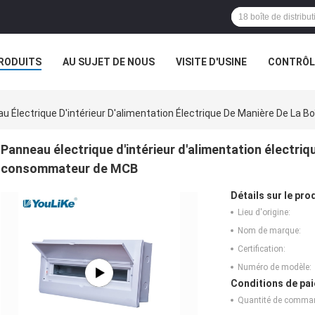
RODUITS
AU SUJET DE NOUS
VISITE D'USINE
CONTRÔLE
u Électrique D'intérieur D'alimentation Électrique De Manière De La
Panneau électrique d'intérieur d'alimentation électriq
consommateur de MCB
Détails sur le prod
Lieu d'origine:
Nom de marque:
Certification:
Numéro de modèle:
Conditions de pai
Quantité de comma