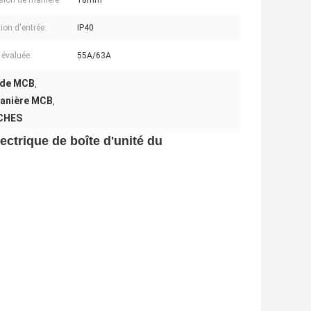
ion de manière:
18mm
ion d'entrée:
IP40
 évaluée:
55A/63A
 de MCB
,
manière MCB
,
NCHES
ectrique de boîte d'unité du