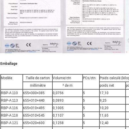
Emballage
Modèle
Taille de carton
Volume/ctn
PCs/ctn
Poids calculé (ki
millimètre
³ de m
poids net
po
RBP-A 110
655×300×385
0,0756
5
17,10
RBP-A 113
655×310×440
0,0893
5
9,25
RBP-A 116
655×310×495
0,1005
5
10,20
RBP-A 118
655×310×545
0,1107
5
11,65
RBP-A 121
655×320×600
0,1258
5
12,40