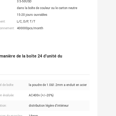
3.5-50USD
dans la boîte de couleur ou le carton neutre
15-20 jours ouvrables
ent:
L/C, D/P, T/T
ionnement:
400000pcs/month
manière de la boîte 24 d'unité du
l de boîte:
la poudre de 1.0&1.2mm a enduit en acier
n évaluée:
AC400v (+/--20%)
tion:
distribution légère d'intérieur