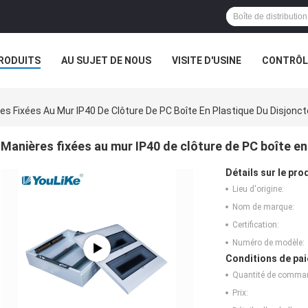
RODUITS
AU SUJET DE NOUS
VISITE D'USINE
CONTRÔLE
es Fixées Au Mur IP40 De Clôture De PC Boîte En Plastique Du Disjonc
Manières fixées au mur IP40 de clôture de PC boîte en
Détails sur le prod
Lieu d'origine:
Nom de marque:
Certification:
Numéro de modèle:
Conditions de pai
Quantité de comma
Prix: