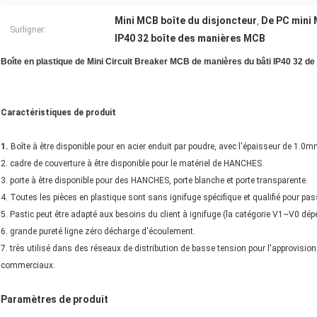
Mini MCB boîte du disjoncteur
De PC mini 
,
Surligner:
IP40 32 boîte des manières MCB
Boîte en plastique de Mini Circuit Breaker MCB de manières du bâti IP40 32 de
Caractéristiques de produit
1.
Boîte à être disponible pour en acier enduit par poudre, avec l'épaisseur de 1.0m
2. cadre de couverture à être disponible pour le matériel de HANCHES.
3. porte à être disponible pour des HANCHES, porte blanche et porte transparente.
4. Toutes les pièces en plastique sont sans ignifuge spécifique et qualifié pour pas
5. Pastic peut être adapté aux besoins du client à ignifuge (la catégorie V1~V0 dé
6. grande pureté ligne zéro décharge d'écoulement.
7. très utilisé dans des réseaux de distribution de basse tension pour l'approv
commerciaux.
Paramètres de produit