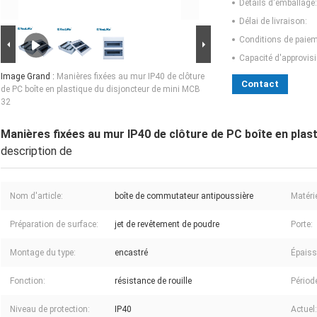
Détails d'emballage:
Délai de livraison:
Conditions de paiem
Capacité d'approvis
Image Grand :
Manières fixées au mur IP40 de clôture
Contact
de PC boîte en plastique du disjoncteur de mini MCB
32
Manières fixées au mur IP40 de clôture de PC boîte en plas
description de
Nom d'article:
boîte de commutateur antipoussière
Matérie
Préparation de surface:
jet de revêtement de poudre
Porte:
Montage du type:
encastré
Épaiss
Fonction:
résistance de rouille
Périod
Niveau de protection:
IP40
Actuel: