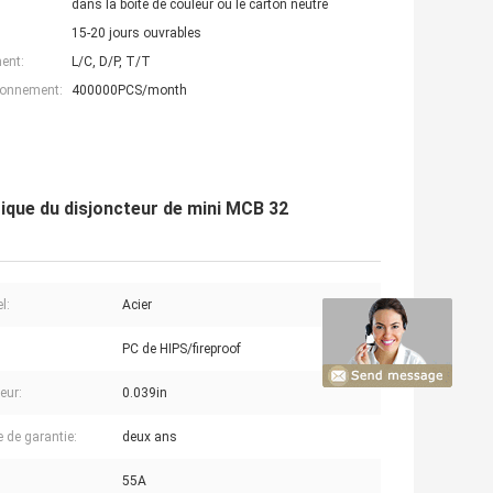
dans la boîte de couleur ou le carton neutre
15-20 jours ouvrables
ent:
L/C, D/P, T/T
ionnement:
400000PCS/month
tique du disjoncteur de mini MCB 32
l:
Acier
PC de HIPS/fireproof
eur:
0.039in
e de garantie:
deux ans
55A