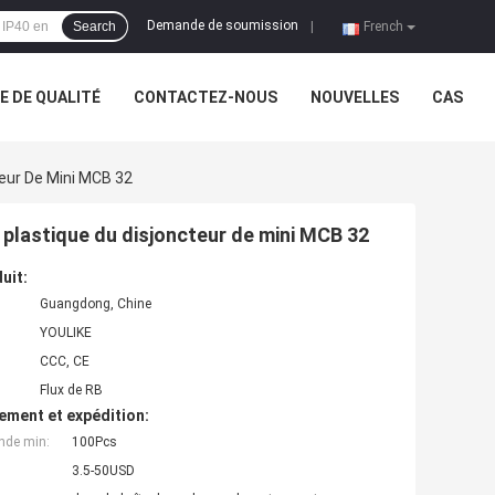
Demande de soumission
Search
|
French
 DE QUALITÉ
CONTACTEZ-NOUS
NOUVELLES
CAS
teur De Mini MCB 32
 plastique du disjoncteur de mini MCB 32
uit:
Guangdong, Chine
YOULIKE
CCC, CE
Flux de RB
ement et expédition:
nde min:
100Pcs
3.5-50USD