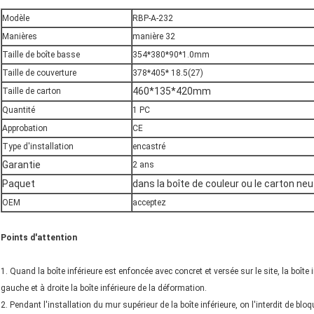
Modèle
RBP-A-232
Manières
manière 32
Taille de boîte basse
354*380*90*1.0mm
Taille de couverture
378*405* 18.5(27)
460*135*420mm
Taille de carton
Quantité
1 PC
Approbation
CE
Type d'installation
encastré
Garantie
2 ans
Paquet
dans la boîte de couleur ou le carton neu
OEM
acceptez
Points d'attention
1. Quand la boîte inférieure est enfoncée avec concret et versée sur le site, la boît
gauche et à droite la boîte inférieure de la déformation.
2. Pendant l'installation du mur supérieur de la boîte inférieure, on l'interdit de bloqu