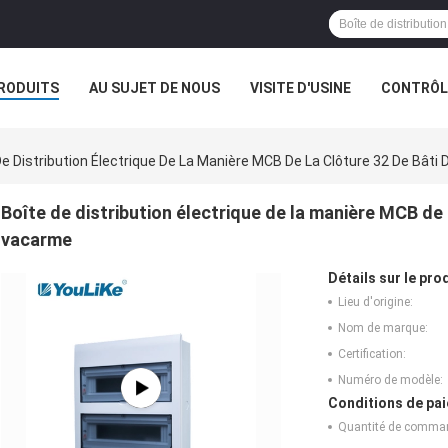
RODUITS
AU SUJET DE NOUS
VISITE D'USINE
CONTRÔLE
De Distribution Électrique De La Manière MCB De La Clôture 32 De Bâti
Boîte de distribution électrique de la manière MCB de l
vacarme
Détails sur le prod
Lieu d'origine:
Nom de marque:
Certification:
Numéro de modèle:
Conditions de pai
Quantité de comma