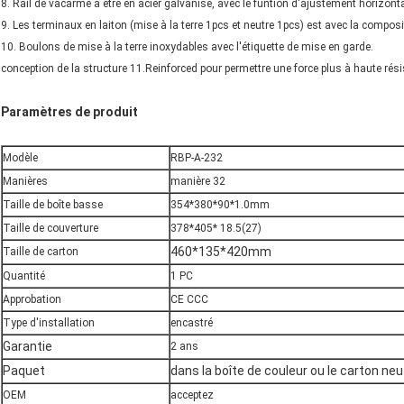
8. Rail de vacarme à être en acier galvanisé, avec le funtion d'ajustement horizontal
9. Les terminaux en laiton (mise à la terre 1pcs et neutre 1pcs) est avec la compos
10. Boulons de mise à la terre inoxydables avec l'étiquette de mise en garde.
conception de la structure 11.Reinforced pour permettre une force plus à haute rési
Paramètres de produit
Modèle
RBP-A-232
Manières
manière 32
Taille de boîte basse
354*380*90*1.0mm
Taille de couverture
378*405* 18.5(27)
460*135*420mm
Taille de carton
Quantité
1 PC
Approbation
CE CCC
Type d'installation
encastré
Garantie
2 ans
Paquet
dans la boîte de couleur ou le carton neu
OEM
acceptez