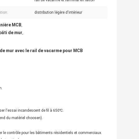
:
rail de vacarme et terminal en laiton
tion:
distribution légère d'intérieur
manière MCB
,
bâti de mur
,
i de mur avec le rail de vacarme pour MCB
m.
ser l'essai incandescent de fil à 650℃.
pend du matériel choosen).
mer le contrôle pour les bâtiments résidentiels et commerciaux.