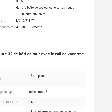
3.5-50USD
dans la boîte de couleur ou le carton neutre
15-20 jours ouvrables
ent:
L/C, D/P, T/T
ionnement:
400000PCS/month
ture 32 de bâti de mur avec le rail de vacarme
métal +plastic
l:
e du type:
cachez monté
 de protection:
IP40