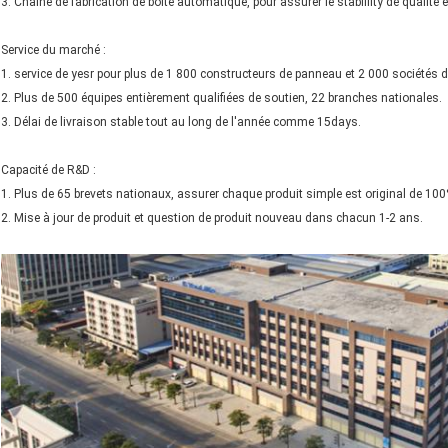
3. Chaîne de fabrication de boîte automatique, pour assurer le stablility de qualité et
Service du marché :
1. service de yesr pour plus de 1 800 constructeurs de panneau et 2 000 sociétés 
2. Plus de 500 équipes entièrement qualifiées de soutien, 22 branches nationales.
3. Délai de livraison stable tout au long de l'année comme 15days.
Capacité de R&D :
1. Plus de 65 brevets nationaux, assurer chaque produit simple est original de 100
2. Mise à jour de produit et question de produit nouveau dans chacun 1-2 ans.