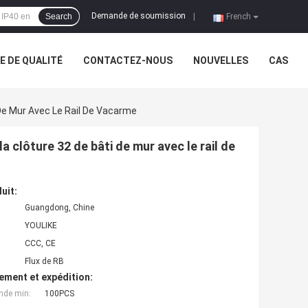
Demande de soumission
Search
|
French
 DE QUALITÉ
CONTACTEZ-NOUS
NOUVELLES
CAS
 De Mur Avec Le Rail De Vacarme
a clôture 32 de bâti de mur avec le rail de
uit:
Guangdong, Chine
YOULIKE
CCC, CE
Flux de RB
ement et expédition:
nde min:
100PCS