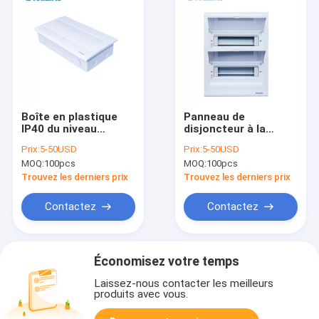
Boîte en plastique
Panneau de
IP40 du niveau
disjoncteur à la
d'intérieur MCB,
maison biphasé en
Prix:
5-50USD
Prix:
5-50USD
panneau électrique
plastique d'ABS,
MOQ:
100pcs
MOQ:
100pcs
de basse tension
manière de la boîte
antipoussière
24 de MCB
Trouvez les derniers prix
Trouvez les derniers prix
Contactez
Contactez
Économisez votre temps
Laissez-nous contacter les meilleurs
produits avec vous.