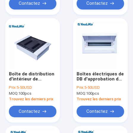
Contactez
Contactez
Boîte de distribution
Boîtes électriques de
d'intérieur de
DB d'approbation de
disjoncteur d'AC400V
ccc, boîte de
Prix:
5-50USD
Prix:
5-50USD
bâti de mur de 2
distribution de 18
MOQ:
100pcs
MOQ:
100pcs
phases
manières encastrée
Trouvez les derniers prix
Trouvez les derniers prix
Contactez
Contactez