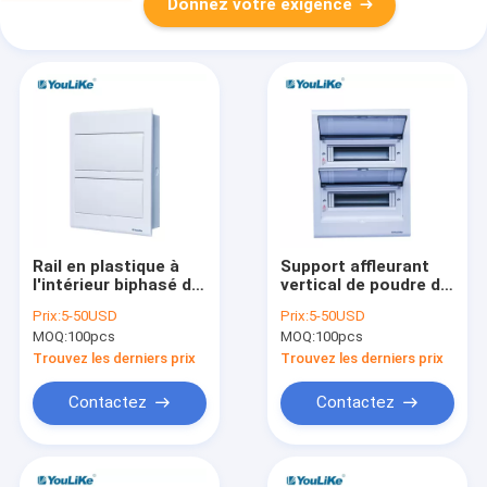
Donnez votre exigence
Rail en plastique à
Support affleurant
l'intérieur biphasé de
vertical de poudre de
Busbar With Din de
la peinture 24 de
Prix:
5-50USD
Prix:
5-50USD
tonnelier de la boîte
boîte blanche de la
MOQ:
100pcs
MOQ:
100pcs
de distribution de
manière MCB
MCB 24way
Trouvez les derniers prix
Trouvez les derniers prix
Contactez
Contactez