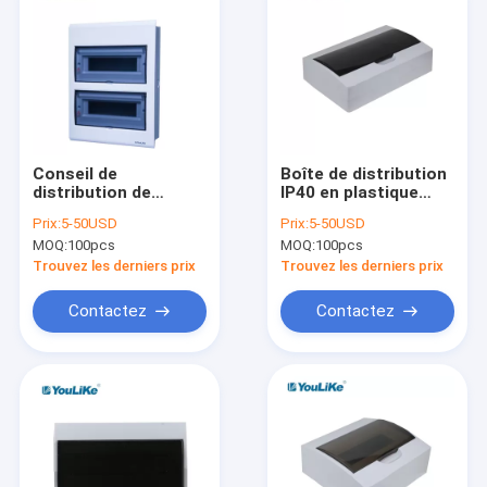
Conseil de
Boîte de distribution
distribution de
IP40 en plastique
plastique encastré
imperméable,
Prix:
5-50USD
Prix:
5-50USD
du niveau IP40 de
support de surface
MOQ:
100pcs
MOQ:
100pcs
protection de
de boîte de DB de 18
manière de la boîte
manières
Trouvez les derniers prix
Trouvez les derniers prix
24 de MCB
Contactez
Contactez
Maison
Produits
Au sujet de nous