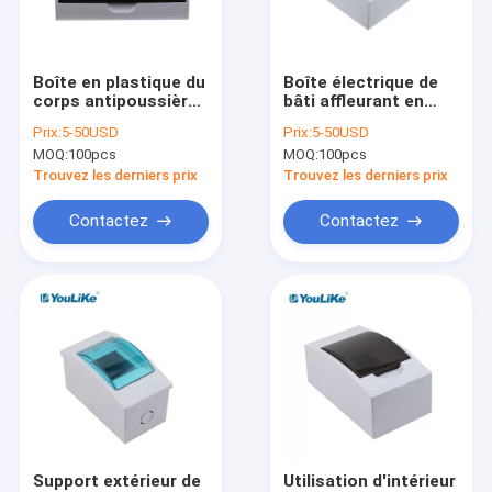
Visite d'usine
Contrôle de qualité
Boîte en plastique du
Boîte électrique de
corps antipoussière
bâti affleurant en
Contactez-nous
MCB d'ABS, panneau
plastique d'ABS,
Prix:
5-50USD
Prix:
5-50USD
industriel de
boîte de DB de 8
MOQ:
100pcs
MOQ:
100pcs
distribution d'énergie
manières avec la
Nouvelles
fenêtre transparente
Trouvez les derniers prix
Trouvez les derniers prix
Cas
Contactez
Contactez
Boîte de distribution de MCB
Boîte en plastique de MCB
10 boîte de la manière MCB
Boîte monophasé MCB
Support extérieur de
Utilisation d'intérieur